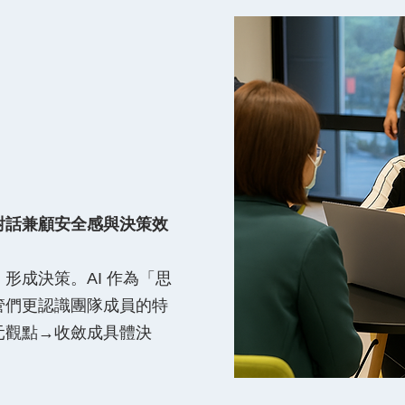
對話兼顧安全感與決策效
形成決策。AI 作為「思
管們更認識團隊成員的特
元觀點→收斂成具體決