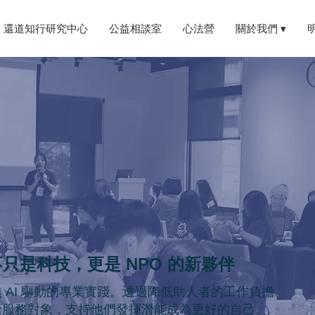
還道知行研究中心
公益相談室
心法營
關於我們 ▾
不只是科技，更是 NPO 的新夥伴
AI 驅動的專業實踐。
透過降低助人者的工作負擔、
給服務對象，支持他們發揮潛能成為更好的自己。