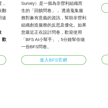
度，
Survey）是一個為非營利組織而
表翻
生的「回饋問卷」， 透過蒐集服
用途
務對象有意義的資訊，幫助非營利
組織創造服務的反思及優化。如果
數
您最近正在設計問卷，歡迎使用
。歡
「BFS AI小幫手」，5分鐘幫你做
一份BFS問卷。
進入BFS官網