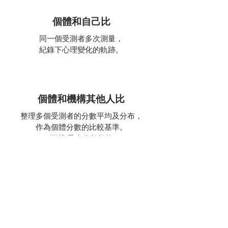
1
個體和自己比
同一個受測者多次測量，
紀錄下心理變化的軌跡。
2
個體和機構其他人比
整理多個受測者的分數平均及分布，
作為個體分數的比較基準。
(
下載:量表分數紀錄
)
3
個體或群體和其他族群比
參考該量表在其他地區和族群的施測結果，
雖因為施測環境不同無法直接比較，
仍能作為結果詮釋的參考方向。